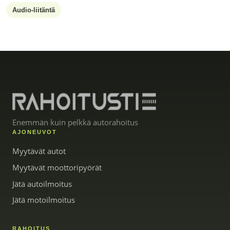
Audio-liitäntä
Enemmän kuin pelkkä autorahoitus
AJONEUVOT
Myytävät autot
Myytävät moottoripyörät
Jätä autoilmoitus
Jätä motoilmoitus
RAHOITUS