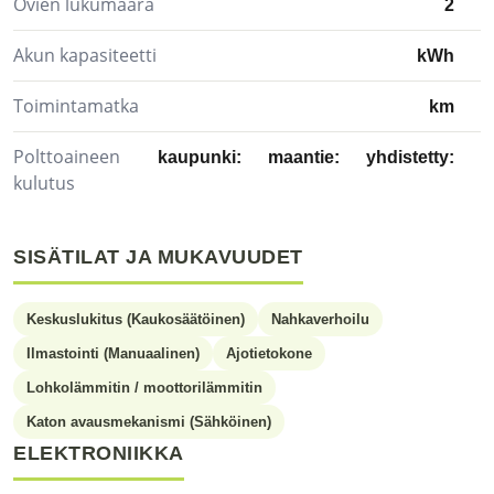
Ovien lukumäärä
2
Akun kapasiteetti
kWh
Toimintamatka
km
Polttoaineen
kaupunki:
maantie:
yhdistetty:
kulutus
SISÄTILAT JA MUKAVUUDET
Keskuslukitus (Kaukosäätöinen)
Nahkaverhoilu
Ilmastointi (Manuaalinen)
Ajotietokone
Lohkolämmitin / moottorilämmitin
Katon avausmekanismi (Sähköinen)
ELEKTRONIIKKA