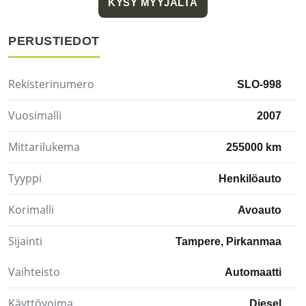
KYSY MYYJÄLTÄ
PERUSTIEDOT
Rekisterinumero
SLO-998
Vuosimalli
2007
Mittarilukema
255000 km
Tyyppi
Henkilöauto
Korimalli
Avoauto
Sijainti
Tampere, Pirkanmaa
Vaihteisto
Automaatti
Käyttövoima
Diesel