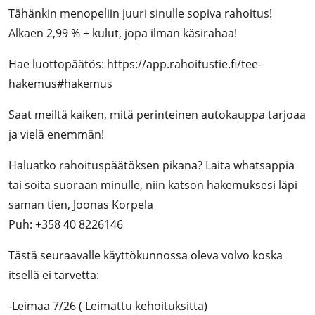
Tähänkin menope­liin juuri sinulle sopiva rahoitus!
Alkaen 2,99 % + kulut, jopa ilman käsirahaa!
Hae luottopäätös: https://app.rahoitustie.fi/tee-
hakemus#hakemus
Saat meiltä kaiken, mitä perinteinen autokauppa tarjoaa
ja vielä enemmän!
Haluatko rahoituspäätöksen pikana? Laita whatsappia
tai soita suoraan minulle, niin katson hakemuksesi läpi
saman tien, Joonas Korpela
Puh: +358 40 8226146
Tästä seuraavalle käyttökunnossa oleva volvo koska
itsellä ei tarvetta:
-Leimaa 7/26 ( Leimattu kehoituksitta)