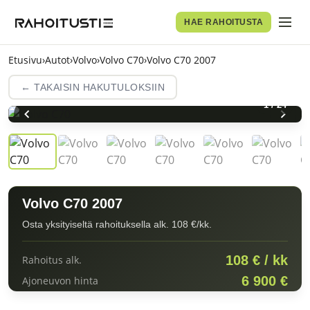
HAE RAHOITUSTA
Etusivu
›
Autot
›
Volvo
›
Volvo C70
›
Volvo C70 2007
← TAKAISIN HAKUTULOKSIIN
1
/
24
Volvo C70 2007
Osta yksityiseltä rahoituksella alk. 108 €/kk.
108 € / kk
Rahoitus alk.
6 900 €
Ajoneuvon hinta