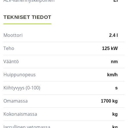
Ei
TEKNISET TIEDOT
Moottori
2.4 l
Teho
125 kW
Vääntö
nm
Huippunopeus
km/h
Kiihtyvyys (0-100)
s
Omamassa
1700 kg
Kokonaismassa
kg
Jarrullinen vetomassa
kg