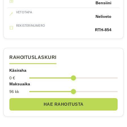
Bensiini
VETOTAPA
Neliveto
REKISTERINUMERO
RTH-854
RAHOITUSLASKURI
Käsiraha
0 €
Maksuaika
96 kk
HAE RAHOITUSTA