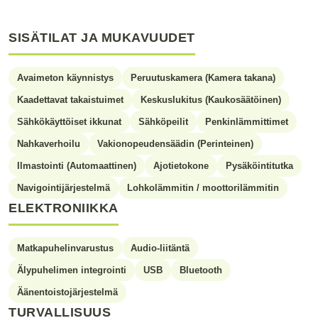
SISÄTILAT JA MUKAVUUDET
Avaimeton käynnistys
Peruutuskamera (Kamera takana)
Kaadettavat takaistuimet
Keskuslukitus (Kaukosäätöinen)
Sähkökäyttöiset ikkunat
Sähköpeilit
Penkinlämmittimet
Nahkaverhoilu
Vakionopeudensäädin (Perinteinen)
Ilmastointi (Automaattinen)
Ajotietokone
Pysäköintitutka
Navigointijärjestelmä
Lohkolämmitin / moottorilämmitin
ELEKTRONIIKKA
Matkapuhelinvarustus
Audio-liitäntä
Älypuhelimen integrointi
USB
Bluetooth
Äänentoistojärjestelmä
TURVALLISUUS