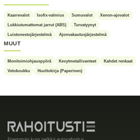
Kaarrevalot
Isofix-valmius
Sumuvalot
Xenon-ajovalot
Lukkiutumattomat jarrut (ABS)
Turvatyynyt
Luistonestojärjestelmä
Ajonvakautusjärjestelmä
MUUT
Monitoimiohjauspyörä
Kevytmetallivanteet
Kahdet renkaat
Vetokoukku
Huoltokirja (Paperinen)
Enemmän kuin pelkkä autorahoitus