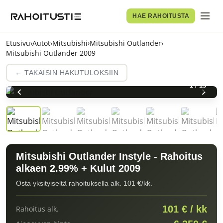
HAE RAHOITUSTA
Etusivu
›
Autot
›
Mitsubishi
›
Mitsubishi Outlander
›
Mitsubishi Outlander 2009
← TAKAISIN HAKUTULOKSIIN
1
/
13
Mitsubishi Outlander Instyle - Rahoitus
alkaen 2.99% + Kulut 2009
Osta yksityiseltä rahoituksella alk. 101 €/kk.
101 € / kk
Rahoitus alk.