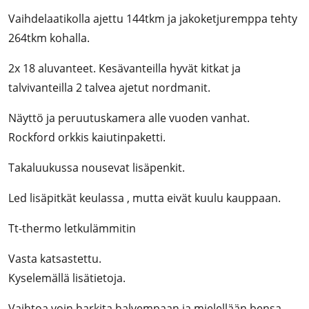
Vaihdelaatikolla ajettu 144tkm ja jakoketjuremppa tehty
264tkm kohalla.
2x 18 aluvanteet. Kesävanteilla hyvät kitkat ja
talvivanteilla 2 talvea ajetut nordmanit.
Näyttö ja peruutuskamera alle vuoden vanhat.
Rockford orkkis kaiutinpaketti.
Takaluukussa nousevat lisäpenkit.
Led lisäpitkät keulassa , mutta eivät kuulu kauppaan.
Tt-thermo letkulämmitin
Vasta katsastettu.
Kyselemällä lisätietoja.
Vaihtoa voin harkita halvempaan ja mielellään bensa