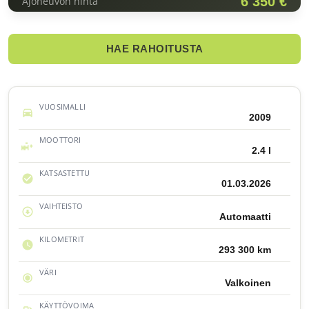
6 350 €
Ajoneuvon hinta
HAE RAHOITUSTA
VUOSIMALLI
2009
MOOTTORI
2.4 l
KATSASTETTU
01.03.2026
VAIHTEISTO
Automaatti
KILOMETRIT
293 300 km
VÄRI
Valkoinen
KÄYTTÖVOIMA