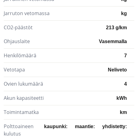
Jarruton vetomassa
kg
CO2-päästöt
213 g/km
Ohjauslaite
Vasemmalla
Henkilömäärä
7
Vetotapa
Neliveto
Ovien lukumäärä
4
Akun kapasiteetti
kWh
Toimintamatka
km
Polttoaineen
kaupunki:
maantie:
yhdistetty:
kulutus