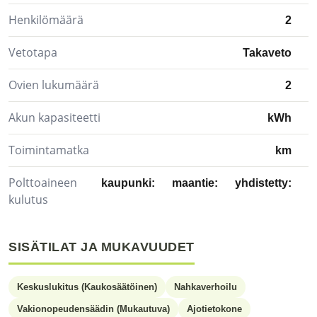
Henkilömäärä
2
Vetotapa
Takaveto
Ovien lukumäärä
2
Akun kapasiteetti
kWh
Toimintamatka
km
Polttoaineen
kaupunki:
maantie:
yhdistetty:
kulutus
SISÄTILAT JA MUKAVUUDET
Keskuslukitus (Kaukosäätöinen)
Nahkaverhoilu
Vakionopeudensäädin (Mukautuva)
Ajotietokone