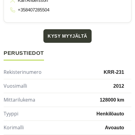
Kari Andersson
+358407285504
KYSY MYYJÄLTÄ
PERUSTIEDOT
Rekisterinumero
KRR-231
Vuosimalli
2012
Mittarilukema
128000 km
Tyyppi
Henkilöauto
Korimalli
Avoauto