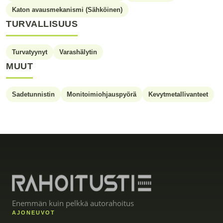
Katon avausmekanismi (Sähköinen)
TURVALLISUUS
Turvatyynyt
Varashälytin
MUUT
Sadetunnistin
Monitoimiohjauspyörä
Kevytmetallivanteet
Enemmän kuin pelkkä autorahoitus
AJONEUVOT