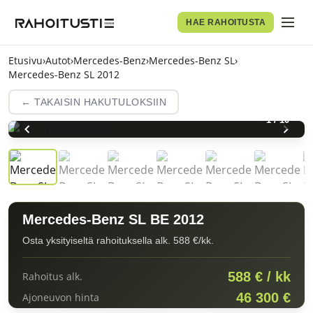
HAE RAHOITUSTA
Etusivu
›
Autot
›
Mercedes-Benz
›
Mercedes-Benz SL
›
Mercedes-Benz SL 2012
← TAKAISIN HAKUTULOKSIIN
1
/
10
Mercedes-Benz SL BE 2012
Osta yksityiseltä rahoituksella alk. 588 €/kk.
588 € / kk
Rahoitus alk.
46 300 €
Ajoneuvon hinta