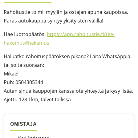
Rahoitustie toimii myyjän ja ostajan apuna kaupoissa.
Paras autokauppa syntyy yksityisten välillä!
Hae luottopäätös:
https://app.rahoitustie.fi/tee-
hakemus#hakemus
Haluatko rahoituspäätöksen pikana? Laita WhatsAppia
tai soita suoraan:
Mikael
Puh: 0504305344
Autan sinua kauppojen kanssa ota yhteyttä ja kysy lisää.
Ajettu 128 Tkm, talvet tallissa
OMISTAJA