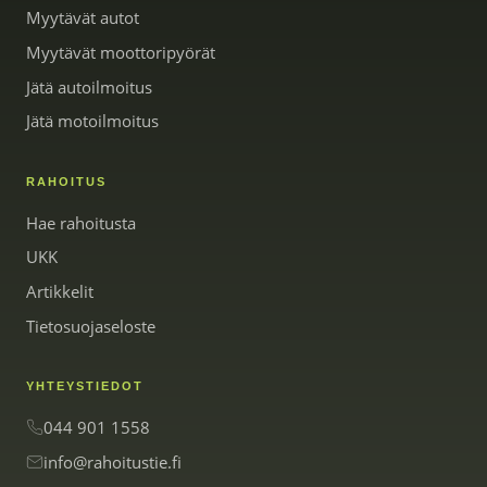
Myytävät autot
Myytävät moottoripyörät
Jätä autoilmoitus
Jätä motoilmoitus
RAHOITUS
Hae rahoitusta
UKK
Artikkelit
Tietosuojaseloste
YHTEYSTIEDOT
044 901 1558
info@rahoitustie.fi