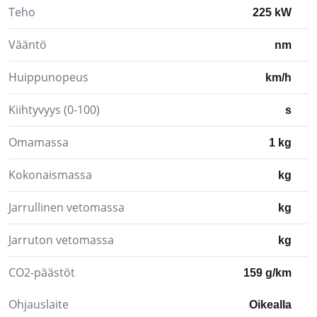
Teho
225 kW
Vääntö
nm
Huippunopeus
km/h
Kiihtyvyys (0-100)
s
Omamassa
1 kg
Kokonaismassa
kg
Jarrullinen vetomassa
kg
Jarruton vetomassa
kg
CO2-päästöt
159 g/km
Ohjauslaite
Oikealla