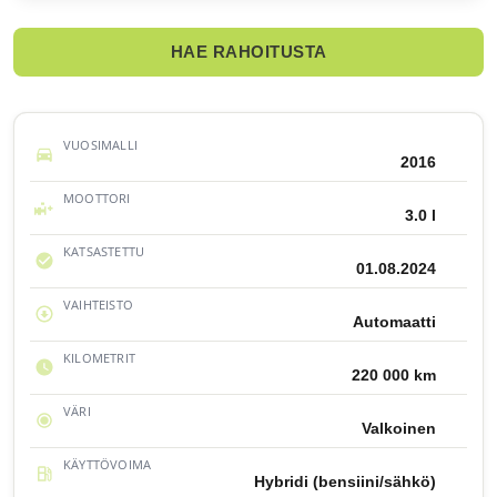
HAE RAHOITUSTA
VUOSIMALLI
2016
MOOTTORI
3.0 l
KATSASTETTU
01.08.2024
VAIHTEISTO
Automaatti
KILOMETRIT
220 000 km
VÄRI
Valkoinen
KÄYTTÖVOIMA
Hybridi (bensiini/sähkö)