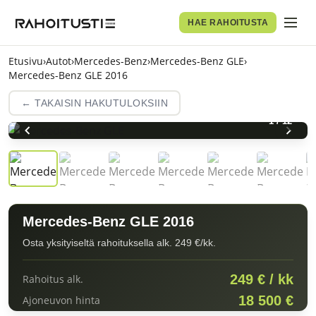
HAE RAHOITUSTA
Etusivu
›
Autot
›
Mercedes-Benz
›
Mercedes-Benz GLE
›
Mercedes-Benz GLE 2016
← TAKAISIN HAKUTULOKSIIN
1
/
12
Mercedes-Benz GLE 2016
Osta yksityiseltä rahoituksella alk. 249 €/kk.
249 € / kk
Rahoitus alk.
18 500 €
Ajoneuvon hinta