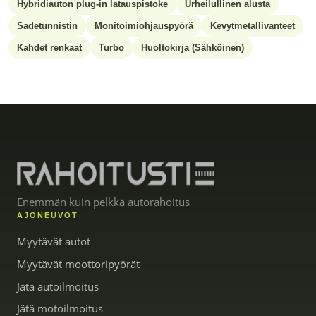
Hybridiauton plug-in latauspistoke
Urheilullinen alusta
Sadetunnistin
Monitoimiohjauspyörä
Kevytmetallivanteet
Kahdet renkaat
Turbo
Huoltokirja (Sähköinen)
Enemmän kuin pelkkä autorahoitus
AJONEUVOT
Myytävät autot
Myytävät moottoripyörät
Jätä autoilmoitus
Jätä motoilmoitus