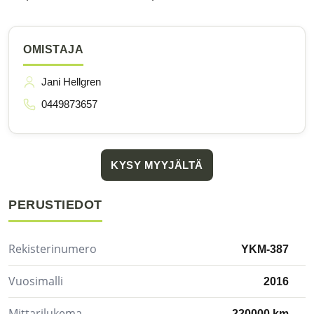
OMISTAJA
Jani Hellgren
0449873657
KYSY MYYJÄLTÄ
PERUSTIEDOT
Rekisterinumero
YKM-387
Vuosimalli
2016
Mittarilukema
220000 km