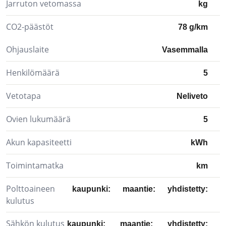
Jarruton vetomassa
kg
CO2-päästöt
78 g/km
Ohjauslaite
Vasemmalla
Henkilömäärä
5
Vetotapa
Neliveto
Ovien lukumäärä
5
Akun kapasiteetti
kWh
Toimintamatka
km
Polttoaineen
kaupunki:
maantie:
yhdistetty:
kulutus
Sähkön kulutus
kaupunki:
maantie:
yhdistetty: