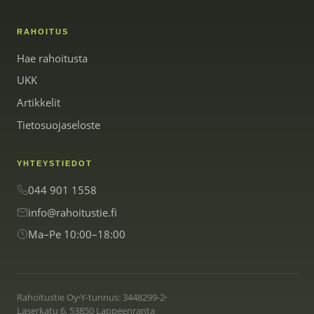
RAHOITUS
Hae rahoitusta
UKK
Artikkelit
Tietosuojaseloste
YHTEYSTIEDOT
044 901 1558
info@rahoitustie.fi
Ma–Pe 10:00–18:00
Rahoitustie Oy
Y-tunnus: 3448299-2
Laserkatu 6, 53850 Lappeenranta