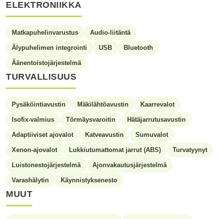
ELEKTRONIIKKA
Matkapuhelinvarustus
Audio-liitäntä
Älypuhelimen integrointi
USB
Bluetooth
Äänentoistojärjestelmä
TURVALLISUUS
Pysäköintiavustin
Mäkilähtöavustin
Kaarrevalot
Isofix-valmius
Törmäysvaroitin
Hätäjarrutusavustin
Adaptiiviset ajovalot
Katveavustin
Sumuvalot
Xenon-ajovalot
Lukkiutumattomat jarrut (ABS)
Turvatyynyt
Luistonestojärjestelmä
Ajonvakautusjärjestelmä
Varashälytin
Käynnistyksenesto
MUUT