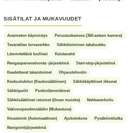
SISÄTILAT JA MUKAVUUDET
Avaimeton käynnistys
Peruutuskamera (360-asteen kamera)
Tavaratilan turvaverkko
Sähkötoiminen takaluukku
Lämmitettävä tuulilasi
Kaistavahti
Rengaspainevalvonta -järjestelmä
Start-stop-järjestelmä
Kaadettavat takaistuimet
Ohjaustehostin
Keskuslukitus (Kaukosäätöinen)
Sähkökäyttöiset ikkunat
Sähköpeilit
Penkinlämmittimet
Sähkösäätöiset istuimet (Ilman muistia)
Nahkaverhoilu
Vakionopeudensäädin (Mukautuva)
Ilmastointi (Automaattinen)
Ajotietokone
Pysäköintitutka
Navigointijärjestelmä