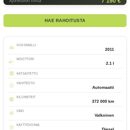
7 190 €
Ajoneuvon hinta
HAE RAHOITUSTA
VUOSIMALLI
2011
MOOTTORI
2.1 l
KATSASTETTU
VAIHTEISTO
Automaatti
KILOMETRIT
372 000 km
VÄRI
Valkoinen
KÄYTTÖVOIMA
Diesel