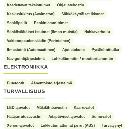
Kaadettavat takaistuimet
Ohjaustehostin
Keskuslukitus (Avaimeton)
Sähkökäyttöiset ikkunat
Sähköpeilit
Penkinlämmittimet
Sähkösäätöiset istuimet (Ilman muistia)
Nahkaverhoilu
Vakionopeudensäädin (Perinteinen)
Ilmastointi (Automaattinen)
Ajotietokone
Pysäköintitutka
Navigointijärjestelmä
Lohkolämmitin / moottorilämmitin
ELEKTRONIIKKA
Bluetooth
Äänentoistojärjestelmä
TURVALLISUUS
LED-ajovalot
Mäkilähtöavustin
Kaarrevalot
Hätäjarrutusavustin
Adaptiiviset ajovalot
Sumuvalot
Xenon-ajovalot
Lukkiutumattomat jarrut (ABS)
Turvatyynyt