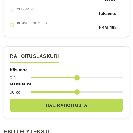
VETOTAPA
Takaveto
REKISTERINUMERO
FKM-468
RAHOITUSLASKURI
Käsiraha
0 €
Maksuaika
96 kk
HAE RAHOITUSTA
ESITTELYTEKSTI