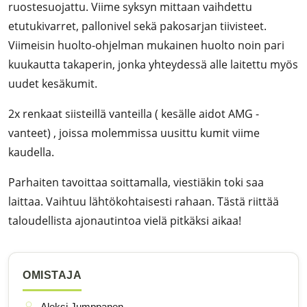
ruostesuojattu. Viime syksyn mittaan vaihdettu
etutukivarret, pallonivel sekä pakosarjan tiivisteet.
Viimeisin huolto-ohjelman mukainen huolto noin pari
kuukautta takaperin, jonka yhteydessä alle laitettu myös
uudet kesäkumit.
2x renkaat siisteillä vanteilla ( kesälle aidot AMG -
vanteet) , joissa molemmissa uusittu kumit viime
kaudella.
Parhaiten tavoittaa soittamalla, viestiäkin toki saa
laittaa. Vaihtuu lähtökohtaisesti rahaan. Tästä riittää
taloudellista ajonautintoa vielä pitkäksi aikaa!
OMISTAJA
Aleksi Jumppanen