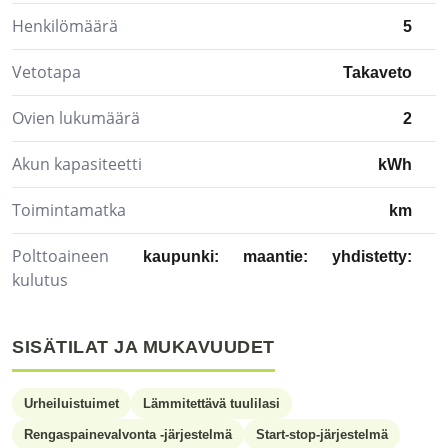
Henkilömäärä
5
Vetotapa
Takaveto
Ovien lukumäärä
2
Akun kapasiteetti
kWh
Toimintamatka
km
Polttoaineen
kaupunki:
maantie:
yhdistetty:
kulutus
SISÄTILAT JA MUKAVUUDET
Urheiluistuimet
Lämmitettävä tuulilasi
Rengaspainevalvonta -järjestelmä
Start-stop-järjestelmä