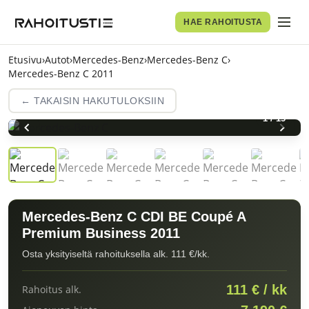
HAE RAHOITUSTA
Etusivu
›
Autot
›
Mercedes-Benz
›
Mercedes-Benz C
›
Mercedes-Benz C 2011
← TAKAISIN HAKUTULOKSIIN
1
/
15
Mercedes-Benz C CDI BE Coupé A
Premium Business 2011
Osta yksityiseltä rahoituksella alk. 111 €/kk.
111 € / kk
Rahoitus alk.