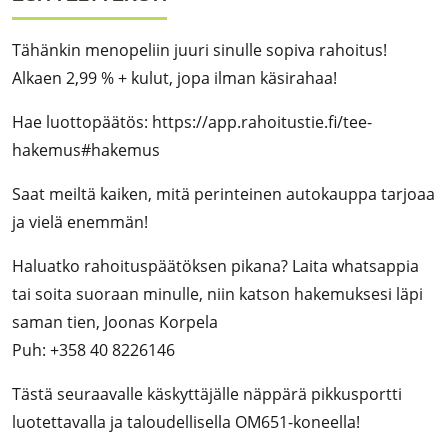
Tähänkin menope­liin juuri sinulle sopiva rahoitus!
Alkaen 2,99 % + kulut, jopa ilman käsirahaa!
Hae luottopäätös: https://app.rahoitustie.fi/tee-
hakemus#hakemus
Saat meiltä kaiken, mitä perinteinen autokauppa tarjoaa
ja vielä enemmän!
Haluatko rahoituspäätöksen pikana? Laita whatsappia
tai soita suoraan minulle, niin katson hakemuksesi läpi
saman tien, Joonas Korpela
Puh: +358 40 8226146
Tästä seuraavalle käskyttäjälle näppärä pikkusportti
luotettavalla ja taloudellisella OM651-koneella!