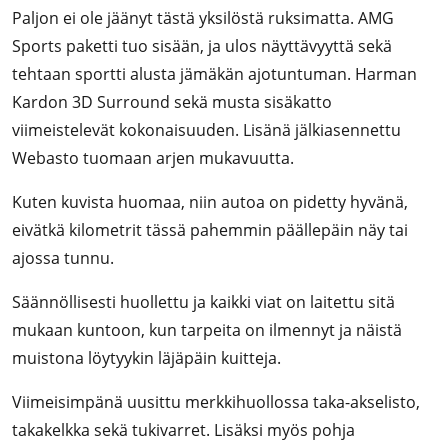
Paljon ei ole jäänyt tästä yksilöstä ruksimatta. AMG
Sports paketti tuo sisään, ja ulos näyttävyyttä sekä
tehtaan sportti alusta jämäkän ajotuntuman. Harman
Kardon 3D Surround sekä musta sisäkatto
viimeistelevät kokonaisuuden. Lisänä jälkiasennettu
Webasto tuomaan arjen mukavuutta.
Kuten kuvista huomaa, niin autoa on pidetty hyvänä,
eivätkä kilometrit tässä pahemmin päällepäin näy tai
ajossa tunnu.
Säännöllisesti huollettu ja kaikki viat on laitettu sitä
mukaan kuntoon, kun tarpeita on ilmennyt ja näistä
muistona löytyykin läjäpäin kuitteja.
Viimeisimpänä uusittu merkkihuollossa taka-akselisto,
takakelkka sekä tukivarret. Lisäksi myös pohja