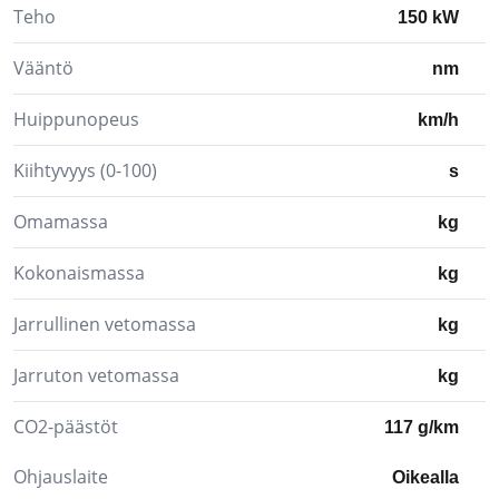
Teho
150 kW
Vääntö
nm
Huippunopeus
km/h
Kiihtyvyys (0-100)
s
Omamassa
kg
Kokonaismassa
kg
Jarrullinen vetomassa
kg
Jarruton vetomassa
kg
CO2-päästöt
117 g/km
Ohjauslaite
Oikealla