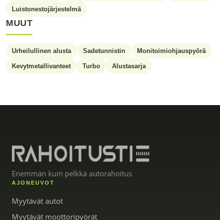
Luistonestojärjestelmä
MUUT
Urheilullinen alusta
Sadetunnistin
Monitoimiohjauspyörä
Kevytmetallivanteet
Turbo
Alustasarja
Enemmän kuin pelkkä autorahoitus
AJONEUVOT
Myytävät autot
Myytävät moottoripyörät