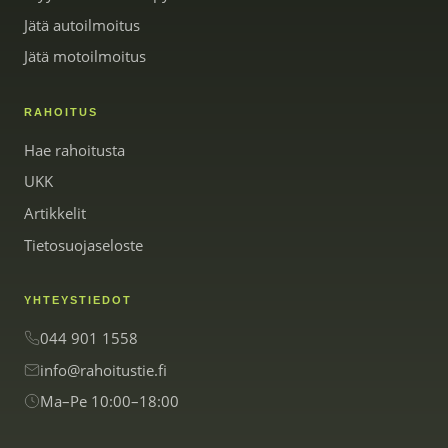
Jätä autoilmoitus
Jätä motoilmoitus
RAHOITUS
Hae rahoitusta
UKK
Artikkelit
Tietosuojaseloste
YHTEYSTIEDOT
044 901 1558
info@rahoitustie.fi
Ma–Pe 10:00–18:00