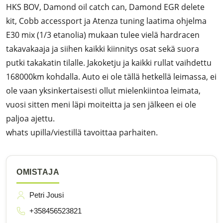
HKS BOV, Damond oil catch can, Damond EGR delete
kit, Cobb accessport ja Atenza tuning laatima ohjelma
E30 mix (1/3 etanolia) mukaan tulee vielä hardracen
takavakaaja ja siihen kaikki kiinnitys osat sekä suora
putki takakatin tilalle. Jakoketju ja kaikki rullat vaihdettu
168000km kohdalla. Auto ei ole tällä hetkellä leimassa, ei
ole vaan yksinkertaisesti ollut mielenkiintoa leimata,
vuosi sitten meni läpi moiteitta ja sen jälkeen ei ole
paljoa ajettu.
whats upilla/viestillä tavoittaa parhaiten.
OMISTAJA
Petri Jousi
+358456523821