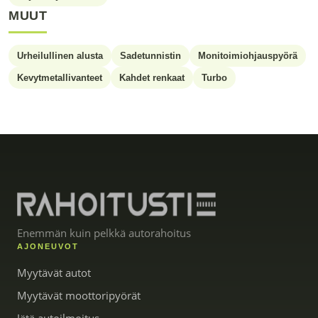
MUUT
Urheilullinen alusta
Sadetunnistin
Monitoimiohjauspyörä
Kevytmetallivanteet
Kahdet renkaat
Turbo
Enemmän kuin pelkkä autorahoitus
AJONEUVOT
Myytävät autot
Myytävät moottoripyörät
Jätä autoilmoitus