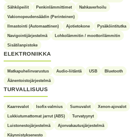
Sähköpeilit
Penkinlämmittimet
Nahkaverhoilu
Vakionopeudensäädin (Perinteinen)
Ilmastointi (Automaattinen)
Ajotietokone
Pysäköintitutka
Navigointijärjestelmä
Lohkolämmitin / moottorilämmitin
Sisätilanpistoke
ELEKTRONIIKKA
Matkapuhelinvarustus
Audio-liitäntä
USB
Bluetooth
Äänentoistojärjestelmä
TURVALLISUUS
Kaarrevalot
Isofix-valmius
Sumuvalot
Xenon-ajovalot
Lukkiutumattomat jarrut (ABS)
Turvatyynyt
Luistonestojärjestelmä
Ajonvakautusjärjestelmä
Käynnistyksenesto