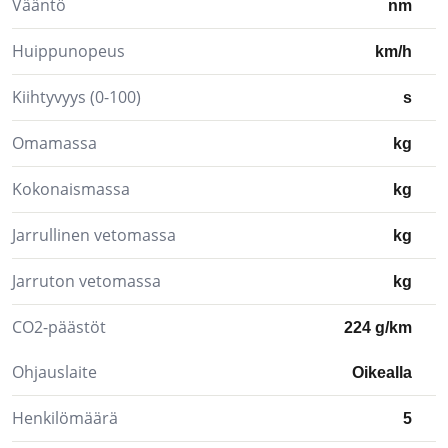
Vääntö
nm
Huippunopeus
km/h
Kiihtyvyys (0-100)
s
Omamassa
kg
Kokonaismassa
kg
Jarrullinen vetomassa
kg
Jarruton vetomassa
kg
CO2-päästöt
224 g/km
Ohjauslaite
Oikealla
Henkilömäärä
5