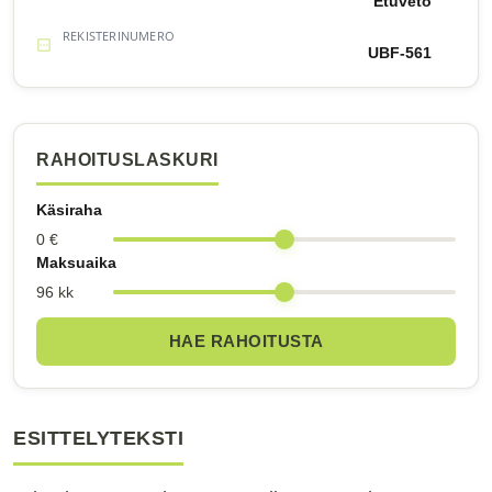
Etuveto
REKISTERINUMERO
UBF-561
RAHOITUSLASKURI
Käsiraha
0 €
Maksuaika
96 kk
HAE RAHOITUSTA
ESITTELYTEKSTI