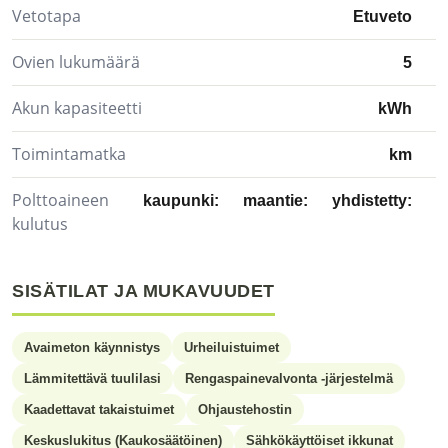
Vetotapa
Etuveto
Ovien lukumäärä
5
Akun kapasiteetti
kWh
Toimintamatka
km
Polttoaineen
kaupunki:
maantie:
yhdistetty:
kulutus
SISÄTILAT JA MUKAVUUDET
Avaimeton käynnistys
Urheiluistuimet
Lämmitettävä tuulilasi
Rengaspainevalvonta -järjestelmä
Kaadettavat takaistuimet
Ohjaustehostin
Keskuslukitus (Kaukosäätöinen)
Sähkökäyttöiset ikkunat