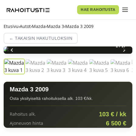
HAE RAHOITUSTA
Etusivu
›
Autot
›
Mazda
›
Mazda 3
›
Mazda 3 2009
← TAKAISIN HAKUTULOKSIIN
1
/
17
Mazda 3 2009
Osta yksityiseltä rahoituksella alk. 103 €/kk.
103 € / kk
Rahoitus alk.
6 500 €
Ajoneuvon hinta