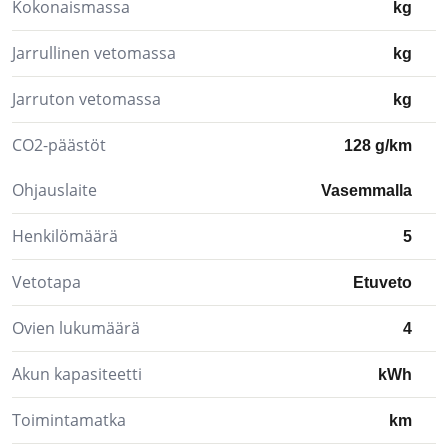
Kokonaismassa
kg
Jarrullinen vetomassa
kg
Jarruton vetomassa
kg
CO2-päästöt
128 g/km
Ohjauslaite
Vasemmalla
Henkilömäärä
5
Vetotapa
Etuveto
Ovien lukumäärä
4
Akun kapasiteetti
kWh
Toimintamatka
km