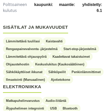
Polttoaineen
kaupunki:
maantie:
yhdistetty:
kulutus
6.1
SISÄTILAT JA MUKAVUUDET
Lämmitettävä tuulilasi
Kaistavahti
Rengaspainevalvonta -järjestelmä
Start-stop-järjestelmä
Lämmitettävä ohjauspyörä
Kaadettavat takaistuimet
Ohjaustehostin
Keskuslukitus (Kaukosäätöinen)
Sähkökäyttöiset ikkunat
Sähköpeilit
Penkinlämmittimet
Ilmastointi (Manuaalinen)
Ajotietokone
ELEKTRONIIKKA
Matkapuhelinvarustus
Audio-liitäntä
Älypuhelimen integrointi
USB
Bluetooth