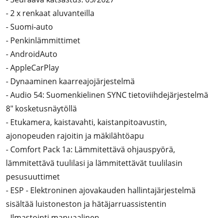
- 2 x renkaat aluvanteilla
- Suomi-auto
- Penkinlämmittimet
- AndroidAuto
- AppleCarPlay
- Dynaaminen kaarreajojärjestelmä
- Audio 54: Suomenkielinen SYNC tietoviihdejärjestelmä
8" kosketusnäytöllä
- Etukamera, kaistavahti, kaistanpitoavustin,
ajonopeuden rajoitin ja mäkilähtöapu
- Comfort Pack 1a: Lämmitettävä ohjauspyörä,
lämmitettävä tuulilasi ja lämmitettävät tuulilasin
pesusuuttimet
- ESP - Elektroninen ajovakauden hallintajärjestelmä
sisältää luistoneston ja hätäjarruassistentin
- Ilmastointi manuaalinen