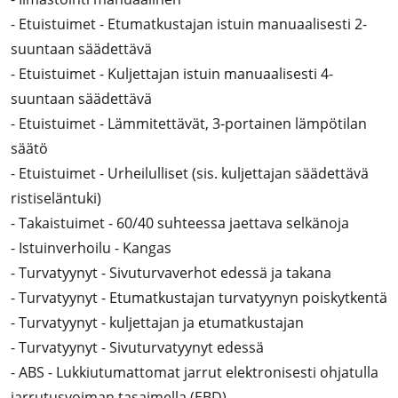
- Etuistuimet - Etumatkustajan istuin manuaalisesti 2-
suuntaan säädettävä
- Etuistuimet - Kuljettajan istuin manuaalisesti 4-
suuntaan säädettävä
- Etuistuimet - Lämmitettävät, 3-portainen lämpötilan
säätö
- Etuistuimet - Urheilulliset (sis. kuljettajan säädettävä
ristiseläntuki)
- Takaistuimet - 60/40 suhteessa jaettava selkänoja
- Istuinverhoilu - Kangas
- Turvatyynyt - Sivuturvaverhot edessä ja takana
- Turvatyynyt - Etumatkustajan turvatyynyn poiskytkentä
- Turvatyynyt - kuljettajan ja etumatkustajan
- Turvatyynyt - Sivuturvatyynyt edessä
- ABS - Lukkiutumattomat jarrut elektronisesti ohjatulla
jarrutusvoiman tasaimella (EBD)