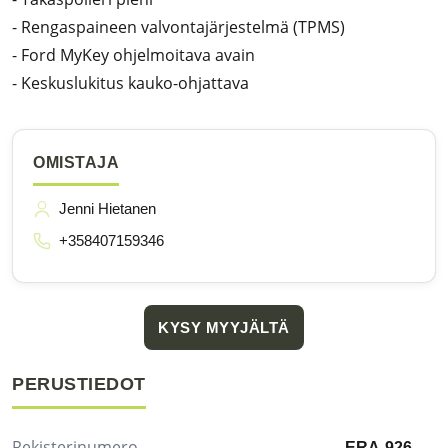
- Rengaspaineen valvontajärjestelmä (TPMS)
- Ford MyKey ohjelmoitava avain
- Keskuslukitus kauko-ohjattava
OMISTAJA
Jenni Hietanen
+358407159346
KYSY MYYJÄLTÄ
PERUSTIEDOT
Rekisterinumero
ERA-926