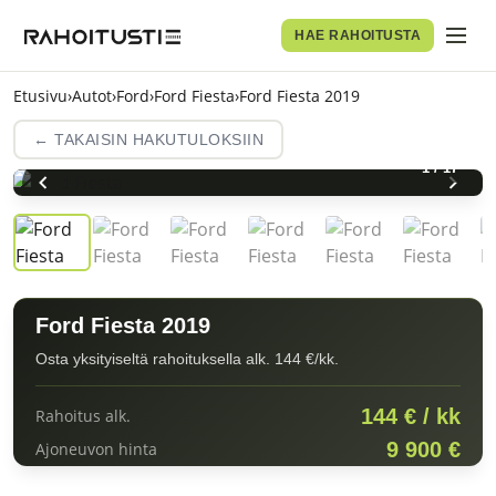
HAE RAHOITUSTA
Etusivu
›
Autot
›
Ford
›
Ford Fiesta
›
Ford Fiesta 2019
← TAKAISIN HAKUTULOKSIIN
1
/
17
Ford Fiesta 2019
Osta yksityiseltä rahoituksella alk. 144 €/kk.
144 € / kk
Rahoitus alk.
9 900 €
Ajoneuvon hinta