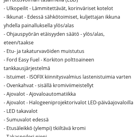
- Ulkopeilit - Lämmitettävät, korinväriset kotelot
- Ikkunat - Edessä sähkötoimiset, kuljettajan ikkuna
yhdella painalluksella ylös/alas
- Ohjauspyörän etäisyyden säätö - ylös/alas,
eteen/taakse
- Etu- ja takaturvavöiden muistutus
- Ford Easy Fuel - Korkiton polttoaineen
tankkausjärjestelmä
- Istuimet - ISOFIX kiinnitysvalmius lastenistuimia varten
- Ovenkahvat - sisällä kromiviimeistellyt
- Ajovalot - Ajovaloautomatiikka
- Ajovalot - Halogeeniprojektorivalot LED-päiväajovaloilla
- LED takavalot
- Sumuvalot edessä
- Etusäleikkö (ylempi) tkiiltävä kromi
- Takaspoileri pieni