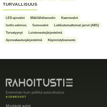
TURVALLISUUS
LED-ajovalot
Mäkilähtöavustin
Kaarrevalot
Isofix-valmius
Sumuvalot
Lukkiutumattomat jarrut (ABS)
Turvatyynyt
Luistonestojärjestelmä
Ajonvakautusjärjestelmä
Käynnistyksenesto
Enemmän kuin pelkkä autorahoitus
AJONEUVOT
Myytävät autot