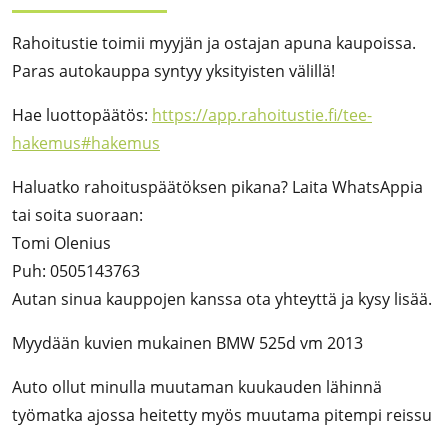
Rahoitustie toimii myyjän ja ostajan apuna kaupoissa.
Paras autokauppa syntyy yksityisten välillä!
Hae luottopäätös:
https://app.rahoitustie.fi/tee-
hakemus#hakemus
Haluatko rahoituspäätöksen pikana? Laita WhatsAppia
tai soita suoraan:
Tomi Olenius
Puh: 0505143763
Autan sinua kauppojen kanssa ota yhteyttä ja kysy lisää.
Myydään kuvien mukainen BMW 525d vm 2013
Auto ollut minulla muutaman kuukauden lähinnä
työmatka ajossa heitetty myös muutama pitempi reissu