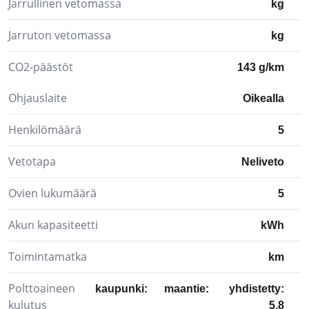
Jarrullinen vetomassa
kg
Jarruton vetomassa
kg
CO2-päästöt
143 g/km
Ohjauslaite
Oikealla
Henkilömäärä
5
Vetotapa
Neliveto
Ovien lukumäärä
5
Akun kapasiteetti
kWh
Toimintamatka
km
Polttoaineen
kaupunki:
maantie:
yhdistetty:
kulutus
5.8