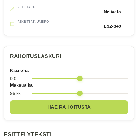
VETOTAPA
Neliveto
REKISTERINUMERO
LSZ-343
RAHOITUSLASKURI
Käsiraha
0 €
Maksuaika
96 kk
HAE RAHOITUSTA
ESITTELYTEKSTI