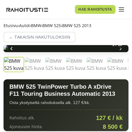
HAE RAHOITUSTA
Etusivu
›
Autot
›
BMW
›
BMW 525
›
BMW 525 2013
← TAKAISIN HAKUTULOKSIIN
1
/
10
BMW 525 TwinPower Turbo A xDrive
F11 Touring Business Automatic 2013
Osta yksityiseltä rahoituksella alk. 127 €/kk.
127 € / kk
Rahoitus alk.
8 500 €
Ajoneuvon hinta