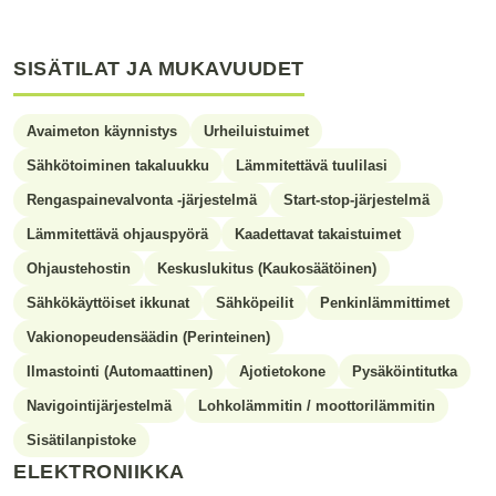
SISÄTILAT JA MUKAVUUDET
Avaimeton käynnistys
Urheiluistuimet
Sähkötoiminen takaluukku
Lämmitettävä tuulilasi
Rengaspainevalvonta -järjestelmä
Start-stop-järjestelmä
Lämmitettävä ohjauspyörä
Kaadettavat takaistuimet
Ohjaustehostin
Keskuslukitus (Kaukosäätöinen)
Sähkökäyttöiset ikkunat
Sähköpeilit
Penkinlämmittimet
Vakionopeudensäädin (Perinteinen)
Ilmastointi (Automaattinen)
Ajotietokone
Pysäköintitutka
Navigointijärjestelmä
Lohkolämmitin / moottorilämmitin
Sisätilanpistoke
ELEKTRONIIKKA