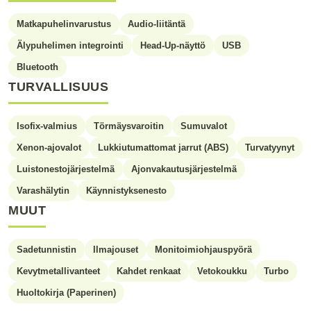
Matkapuhelinvarustus
Audio-liitäntä
Älypuhelimen integrointi
Head-Up-näyttö
USB
Bluetooth
TURVALLISUUS
Isofix-valmius
Törmäysvaroitin
Sumuvalot
Xenon-ajovalot
Lukkiutumattomat jarrut (ABS)
Turvatyynyt
Luistonestojärjestelmä
Ajonvakautusjärjestelmä
Varashälytin
Käynnistyksenesto
MUUT
Sadetunnistin
Ilmajouset
Monitoimiohjauspyörä
Kevytmetallivanteet
Kahdet renkaat
Vetokoukku
Turbo
Huoltokirja (Paperinen)