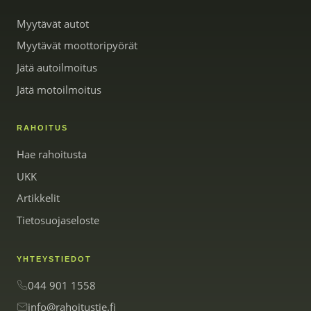
Myytävät autot
Myytävät moottoripyörät
Jätä autoilmoitus
Jätä motoilmoitus
RAHOITUS
Hae rahoitusta
UKK
Artikkelit
Tietosuojaseloste
YHTEYSTIEDOT
044 901 1558
info@rahoitustie.fi