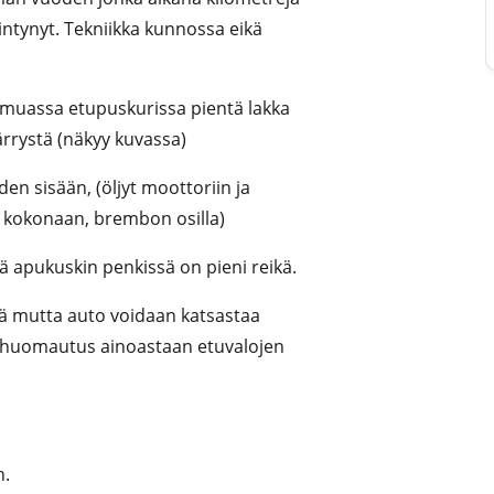
iintynyt. Tekniikka kunnossa eikä
unmuassa etupuskurissa pientä lakka
rrystä (näkyy kuvassa)
en sisään, (öljyt moottoriin ja
u kokonaan, brembon osilla)
ä apukuskin penkissä on pieni reikä.
 mutta auto voidaan katsastaa
t huomautus ainoastaan etuvalojen
n.