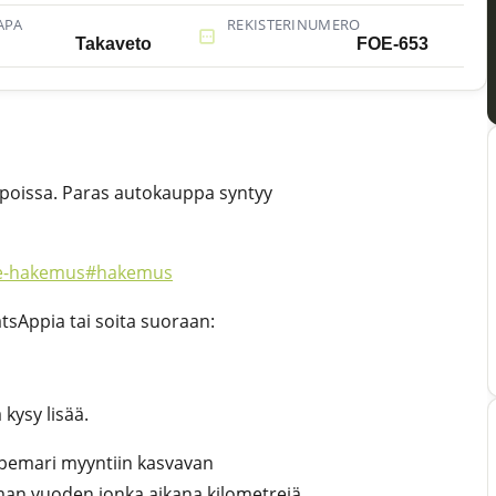
APA
REKISTERINUMERO
Takaveto
FOE-653
upoissa. Paras autokauppa syntyy
/tee-hakemus#hakemus
sAppia tai soita suoraan:
kysy lisää.
y bemari myyntiin kasvavan
an vuoden jonka aikana kilometrejä