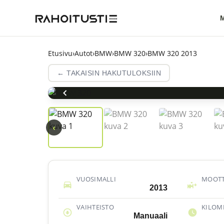
M
Etusivu
›
Autot
›
BMW
›
BMW 320
›
BMW 320 2013
← TAKAISIN HAKUTULOKSIIN
‹
VUOSIMALLI
MOOTT
2013
VAIHTEISTO
KILOM
Manuaali