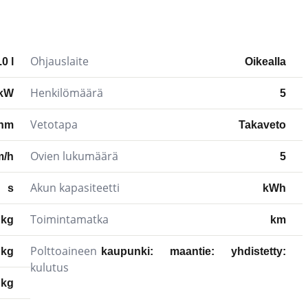
Ohjauslaite
.0 l
Oikealla
Henkilömäärä
 kW
5
Vetotapa
nm
Takaveto
Ovien lukumäärä
m/h
5
Akun kapasiteetti
s
kWh
Toimintamatka
 kg
km
Polttoaineen
kg
kaupunki:
maantie:
yhdistetty:
kulutus
kg