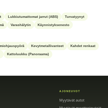
t
Lukkiutumattomat jarrut (ABS)
Turvatyynyt
lmä
Varashälytin
Käynnistyksenesto
imiohjauspyörä
Kevytmetallivanteet
Kahdet renkaat
)
Kattoluukku (Panoraama)
AJONEUVOT
Myytävät autot
Myytävät moottoripyörät