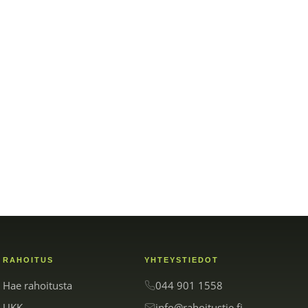
RAHOITUS
YHTEYSTIEDOT
Hae rahoitusta
044 901 1558
UKK
info@rahoitustie.fi