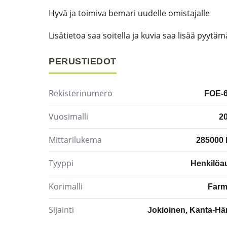
Hyvä ja toimiva bemari uudelle omistajalle
Lisätietoa saa soitella ja kuvia saa lisää pyytämä
PERUSTIEDOT
Rekisterinumero
FOE-
Vuosimalli
2
Mittarilukema
285000
Tyyppi
Henkilöa
Korimalli
Farm
Sijainti
Jokioinen, Kanta-H