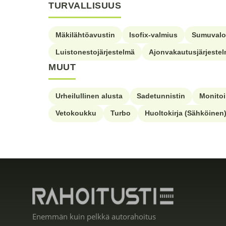
TURVALLISUUS
Mäkilähtöavustin
Isofix-valmius
Sumuvalo
Luistonestojärjestelmä
Ajonvakautusjärjeste
MUUT
Urheilullinen alusta
Sadetunnistin
Monito
Vetokoukku
Turbo
Huoltokirja (Sähköinen
Enemmän kuin pelkkä autorahoitus