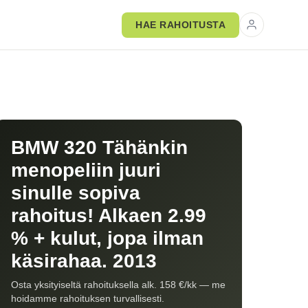
HAE RAHOITUSTA
BMW 320 Tähänkin
menopeliin juuri
sinulle sopiva
rahoitus! Alkaen 2.99
% + kulut, jopa ilman
käsirahaa. 2013
Osta yksityiseltä rahoituksella alk. 158 €/kk — me
hoidamme rahoituksen turvallisesti.