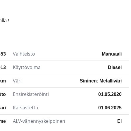
llä !
Vaihteisto
653
Manuaali
Käyttövoima
013
Diesel
Väri
 km
Sininen: Metalliväri
Ensirekisteröinti
uto
01.05.2020
Katsastettu
ari
01.06.2025
ALV-vähennyskelpoinen
äme
Ei