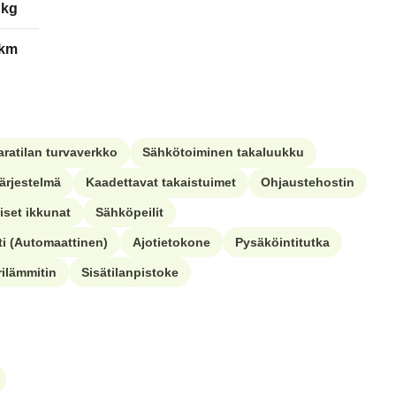
kg
/km
aratilan turvaverkko
Sähkötoiminen takaluukku
järjestelmä
Kaadettavat takaistuimet
Ohjaustehostin
iset ikkunat
Sähköpeilit
ti (Automaattinen)
Ajotietokone
Pysäköintitutka
ilämmitin
Sisätilanpistoke