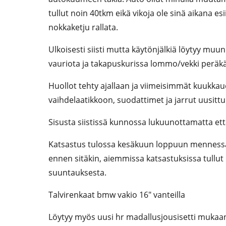
tullut noin 40tkm eikä vikoja ole sinä aikana es
nokkaketju rallata.
Ulkoisesti siisti mutta käytönjälkiä löytyy mu
vauriota ja takapuskurissa lommo/vekki peräkä
Huollot tehty ajallaan ja viimeisimmät kuukkaud
vaihdelaatikkoon, suodattimet ja jarrut uusitt
Sisusta siistissä kunnossa lukuunottamatta ett
Katsastus tulossa kesäkuun loppuun mennessä
ennen sitäkin, aiemmissa katsastuksissa tullu
suuntauksesta.
Talvirenkaat bmw vakio 16" vanteilla
Löytyy myös uusi hr madallusjousisetti mukaa