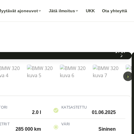
yytävät ajoneuvot
Jätä ilmoitus
UKK
Ota yhteyttä
1
/
14
›
ORI
KATSASTETTU
2.0 l
01.06.2025
ETRIT
VÄRI
285 000 km
Sininen