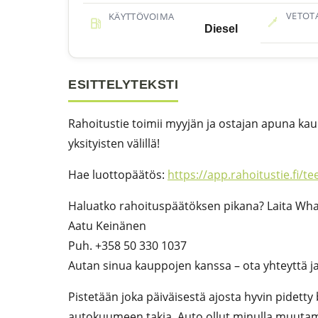
VETOT
KÄYTTÖVOIMA
Diesel
ESITTELYTEKSTI
Rahoitustie toimii myyjän ja ostajan apuna ka
yksityisten välillä!
Hae luottopäätös:
https://app.rahoitustie.fi
Haluatko rahoituspäätöksen pikana? Laita What
Aatu Keinänen
Puh. +358 50 330 1037
Autan sinua kauppojen kanssa – ota yhteyttä ja 
Pistetään joka päiväisestä ajosta hyvin pidett
autokuumeen takia. Auto ollut minulla muutam