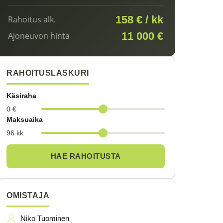
158 € / kk
Rahoitus alk.
11 000 €
Ajoneuvon hinta
RAHOITUSLASKURI
Käsiraha
0 €
Maksuaika
96 kk
HAE RAHOITUSTA
OMISTAJA
Niko Tuominen