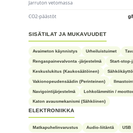
Jarruton vetomassa
CO2-päästöt
g
SISÄTILAT JA MUKAVUUDET
Avaimeton käynnistys
Urheiluistuimet
Tav
Rengaspainevalvonta -järjestelmä
Start-stop-
Keskuslukitus (Kaukosäätöinen)
Sähkökäyttö
Vakionopeudensäädin (Perinteinen)
Ilmastoin
Navigointijärjestelmä
Lohkolämmitin / moottor
Katon avausmekanismi (Sähköinen)
ELEKTRONIIKKA
Matkapuhelinvarustus
Audio-liitäntä
USB