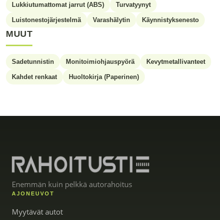
Lukkiutumattomat jarrut (ABS)
Turvatyynyt
Luistonestojärjestelmä
Varashälytin
Käynnistyksenesto
MUUT
Sadetunnistin
Monitoimiohjauspyörä
Kevytmetallivanteet
Kahdet renkaat
Huoltokirja (Paperinen)
Enemmän kuin pelkkä autorahoitus
AJONEUVOT
Myytävät autot