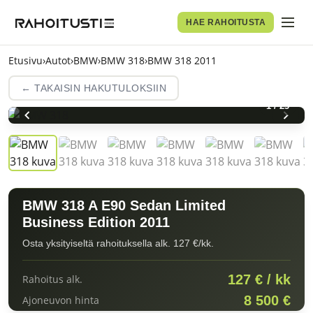
HAE RAHOITUSTA
Etusivu
›
Autot
›
BMW
›
BMW 318
›
BMW 318 2011
← TAKAISIN HAKUTULOKSIIN
1
/
25
BMW 318 A E90 Sedan Limited
Business Edition 2011
Osta yksityiseltä rahoituksella alk. 127 €/kk.
127 € / kk
Rahoitus alk.
8 500 €
Ajoneuvon hinta