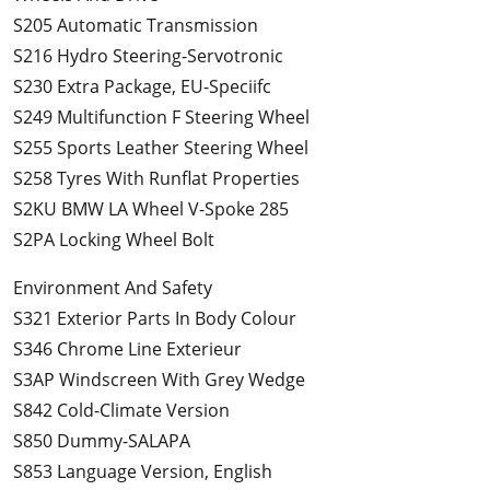
S205 Automatic Transmission
S216 Hydro Steering-Servotronic
S230 Extra Package, EU-Speciifc
S249 Multifunction F Steering Wheel
S255 Sports Leather Steering Wheel
S258 Tyres With Runflat Properties
S2KU BMW LA Wheel V-Spoke 285
S2PA Locking Wheel Bolt
Environment And Safety
S321 Exterior Parts In Body Colour
S346 Chrome Line Exterieur
S3AP Windscreen With Grey Wedge
S842 Cold-Climate Version
S850 Dummy-SALAPA
S853 Language Version, English