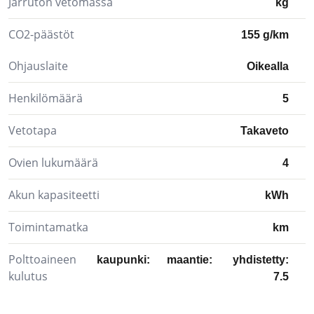
Jarruton vetomassa
kg
CO2-päästöt
155 g/km
Ohjauslaite
Oikealla
Henkilömäärä
5
Vetotapa
Takaveto
Ovien lukumäärä
4
Akun kapasiteetti
kWh
Toimintamatka
km
Polttoaineen
kaupunki:
maantie:
yhdistetty:
kulutus
7.5