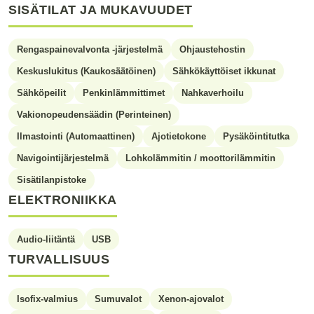
SISÄTILAT JA MUKAVUUDET
Rengaspainevalvonta -järjestelmä
Ohjaustehostin
Keskuslukitus (Kaukosäätöinen)
Sähkökäyttöiset ikkunat
Sähköpeilit
Penkinlämmittimet
Nahkaverhoilu
Vakionopeudensäädin (Perinteinen)
Ilmastointi (Automaattinen)
Ajotietokone
Pysäköintitutka
Navigointijärjestelmä
Lohkolämmitin / moottorilämmitin
Sisätilanpistoke
ELEKTRONIIKKA
Audio-liitäntä
USB
TURVALLISUUS
Isofix-valmius
Sumuvalot
Xenon-ajovalot