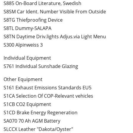
S885 On-Board Literature, Swedish
S8SM Car Ident. Number Visible From Outside
S8TG Thiefproofing Device
S8TL Dummy-SALAPA
S8TN Daytime Driv.lights Adjus.via Light Menu
S300 Alpinweiss 3
Individual Equipment
S761 Individual Sunshade Glazing
Other Equipment
S161 Exhaust Emissions Standards EU5
S1CA Selection Of COP-Relevant vehicles
S1CB CO2 Equipment
S1CD Brake Energy Regeneration
SA070 70 Ah AGM Battery
SLCCX Leather "Dakota/Oyster"