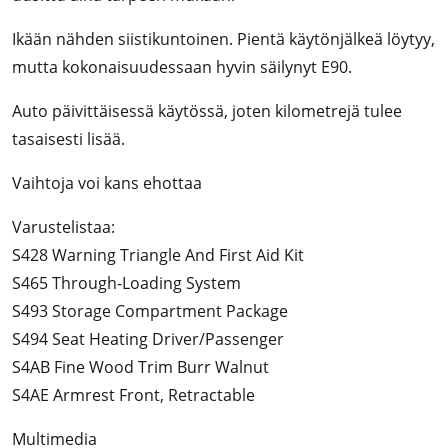
Ikään nähden siistikuntoinen. Pientä käytönjälkeä löytyy,
mutta kokonaisuudessaan hyvin säilynyt E90.
Auto päivittäisessä käytössä, joten kilometrejä tulee
tasaisesti lisää.
Vaihtoja voi kans ehottaa
Varustelistaa:
S428 Warning Triangle And First Aid Kit
S465 Through-Loading System
S493 Storage Compartment Package
S494 Seat Heating Driver/Passenger
S4AB Fine Wood Trim Burr Walnut
S4AE Armrest Front, Retractable
Multimedia