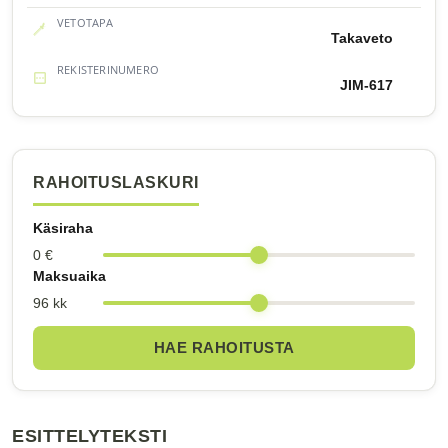
VETOTAPA
Takaveto
REKISTERINUMERO
JIM-617
RAHOITUSLASKURI
Käsiraha
0 €
Maksuaika
96 kk
HAE RAHOITUSTA
ESITTELYTEKSTI