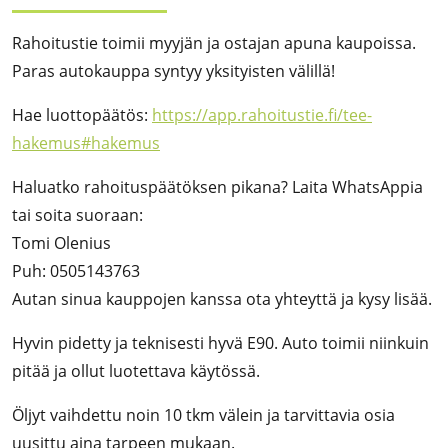
Rahoitustie toimii myyjän ja ostajan apuna kaupoissa.
Paras autokauppa syntyy yksityisten välillä!
Hae luottopäätös:
https://app.rahoitustie.fi/tee-
hakemus#hakemus
Haluatko rahoituspäätöksen pikana? Laita WhatsAppia
tai soita suoraan:
Tomi Olenius
Puh: 0505143763
Autan sinua kauppojen kanssa ota yhteyttä ja kysy lisää.
Hyvin pidetty ja teknisesti hyvä E90. Auto toimii niinkuin
pitää ja ollut luotettava käytössä.
Öljyt vaihdettu noin 10 tkm välein ja tarvittavia osia
uusittu aina tarpeen mukaan.