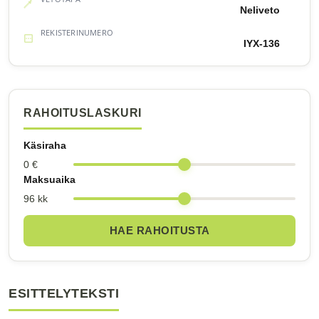
Neliveto
REKISTERINUMERO
IYX-136
RAHOITUSLASKURI
Käsiraha
0 €
Maksuaika
96 kk
HAE RAHOITUSTA
ESITTELYTEKSTI