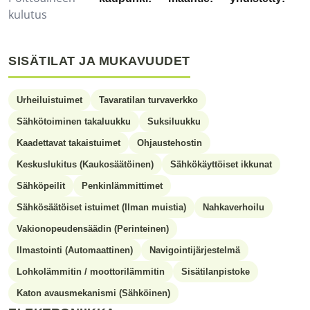
kulutus
SISÄTILAT JA MUKAVUUDET
Urheiluistuimet
Tavaratilan turvaverkko
Sähkötoiminen takaluukku
Suksiluukku
Kaadettavat takaistuimet
Ohjaustehostin
Keskuslukitus (Kaukosäätöinen)
Sähkökäyttöiset ikkunat
Sähköpeilit
Penkinlämmittimet
Sähkösäätöiset istuimet (Ilman muistia)
Nahkaverhoilu
Vakionopeudensäädin (Perinteinen)
Ilmastointi (Automaattinen)
Navigointijärjestelmä
Lohkolämmitin / moottorilämmitin
Sisätilanpistoke
Katon avausmekanismi (Sähköinen)