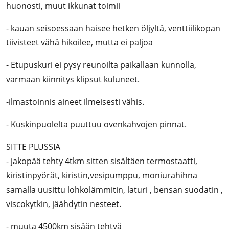
huonosti, muut ikkunat toimii
- kauan seisoessaan haisee hetken öljyltä, venttiilikopan
tiivisteet vähä hikoilee, mutta ei paljoa
- Etupuskuri ei pysy reunoilta paikallaan kunnolla,
varmaan kiinnitys klipsut kuluneet.
-ilmastoinnis aineet ilmeisesti vähis.
- Kuskinpuolelta puuttuu ovenkahvojen pinnat.
SITTE PLUSSIA
- jakopää tehty 4tkm sitten sisältäen termostaatti,
kiristinpyörät, kiristin,vesipumppu, moniurahihna
samalla uusittu lohkolämmitin, laturi , bensan suodatin ,
viscokytkin, jäähdytin nesteet.
- muuta 4500km sisään tehtyä