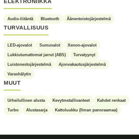
ELEKTRONIIKKA
Audio-liitäntä
Bluetooth
Äänentoistojärjestelmä
TURVALLISUUS
LED-ajovalot
Sumuvalot
Xenon-ajovalot
Lukkiutumattomat jarrut (ABS)
Turvatyynyt
Luistonestojärjestelmä
Ajonvakautusjärjestelmä
Varashälytin
MUUT
Urheilullinen alusta
Kevytmetallivanteet
Kahdet renkaat
Turbo
Alustasarja
Kattoluukku (Ilman panoraamaa)