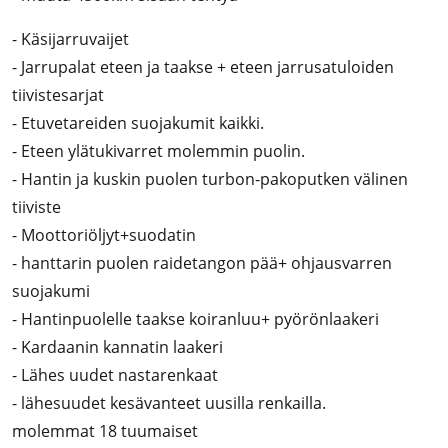
- Käsijarruvaijet
- Jarrupalat eteen ja taakse + eteen jarrusatuloiden
tiivistesarjat
- Etuvetareiden suojakumit kaikki.
- Eteen ylätukivarret molemmin puolin.
- Hantin ja kuskin puolen turbon-pakoputken välinen
tiiviste
- Moottoriöljyt+suodatin
- hanttarin puolen raidetangon pää+ ohjausvarren
suojakumi
- Hantinpuolelle taakse koiranluu+ pyörönlaakeri
- Kardaanin kannatin laakeri
- Lähes uudet nastarenkaat
- lähesuudet kesävanteet uusilla renkailla.
molemmat 18 tuumaiset