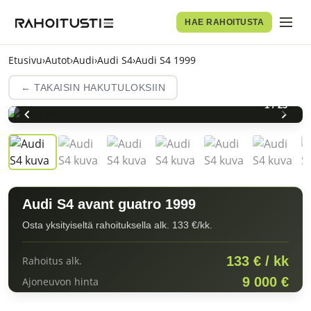
HAE RAHOITUSTA
Etusivu
›
Autot
›
Audi
›
Audi S4
›
Audi S4 1999
← TAKAISIN HAKUTULOKSIIN
1
/
23
Audi S4 avant guatro 1999
Osta yksityiseltä rahoituksella alk. 133 €/kk.
133 € / kk
Rahoitus alk.
9 000 €
Ajoneuvon hinta