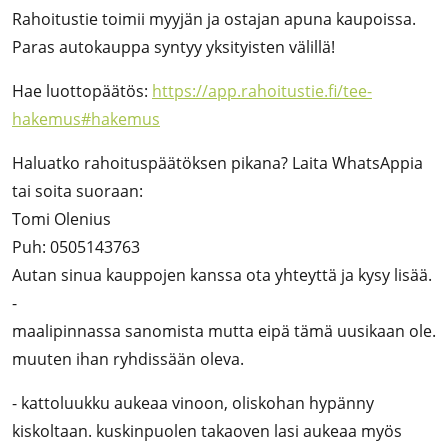
Rahoitustie toimii myyjän ja ostajan apuna kaupoissa.
Paras autokauppa syntyy yksityisten välillä!
Hae luottopäätös:
https://app.rahoitustie.fi/tee-
hakemus#hakemus
Haluatko rahoituspäätöksen pikana? Laita WhatsAppia
tai soita suoraan:
Tomi Olenius
Puh: 0505143763
Autan sinua kauppojen kanssa ota yhteyttä ja kysy lisää.
-
maalipinnassa sanomista mutta eipä tämä uusikaan ole.
muuten ihan ryhdissään oleva.
- kattoluukku aukeaa vinoon, oliskohan hypänny
kiskoltaan. kuskinpuolen takaoven lasi aukeaa myös