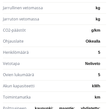
Jarrullinen vetomassa
kg
Jarruton vetomassa
kg
CO2-päästöt
g/km
Ohjauslaite
Oikealla
Henkilömäärä
5
Vetotapa
Neliveto
Ovien lukumäärä
5
Akun kapasiteetti
kWh
Toimintamatka
km
Polttoaineen
kaupunki:
maantie:
yhdistetty: