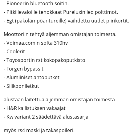
- Pioneerin bluetooth soitin.
- Pitkillevaloille tehokkaat Pureluxin led polttimot.
- Egt (pakolämpöantureille) vaihdettu uudet piirikortit.
Moottoriin tehtyä aijemman omistajan toimesta.
- Voimaa.comin softa 310hv
- Coolerit
- Toyosportin rst kokopakoputkisto
- Forgen bypassit
- Alumiiniset ahtoputket
- Silikooniletkut
alustaan laitettua aijemman omistajan toimesta
- H&R kallistuksen vakaajat
- Kw variant 2 säädettävä alustasarja
myös rs4 maski ja takaspoileri.